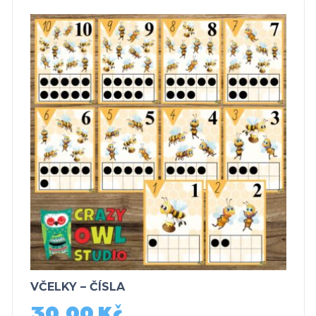
VČELKY – ČÍSLA
30,00
Kč