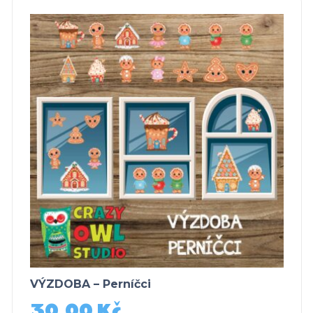
VÝZDOBA – Perníčci
30,00
Kč