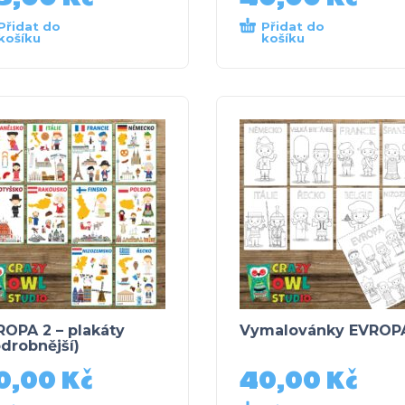
Přidat do
Přidat do
košíku
košíku
OPA 2 – plakáty
Vymalovánky EVROP
drobnější)
0,00
Kč
40,00
Kč