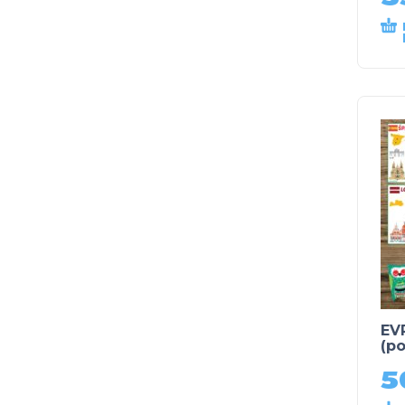
EVR
(po
5