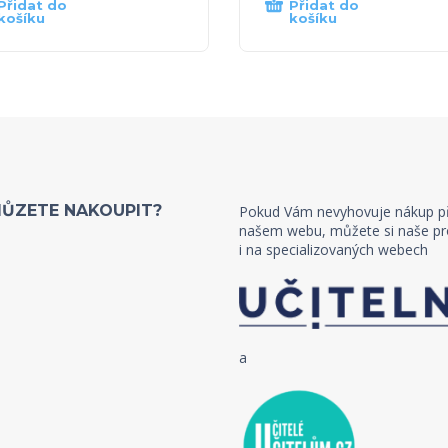
Přidat do
Přidat do
košíku
košíku
MŮZETE NAKOUPIT?
Pokud Vám nevyhovuje nákup p
našem webu, můžete si naše pr
i na specializovaných webech
a