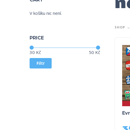
n
V košíku nic není.
SHOP
PRICE
Cena:
—
30 Kč
50 Kč
Filtr
Ev
3