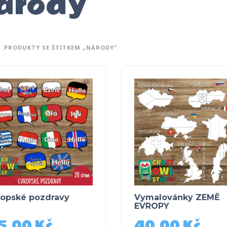
árody
PRODUKTY SE ŠTÍTKEM „NÁRODY“
ropské pozdravy
Vymalovánky ZEMĚ
EVROPY
5,00
Kč
40,00
Kč