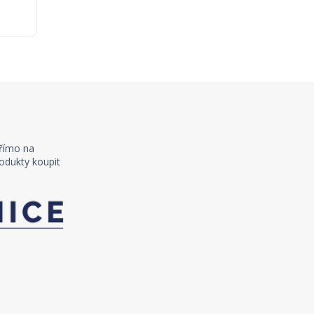
římo na
odukty koupit