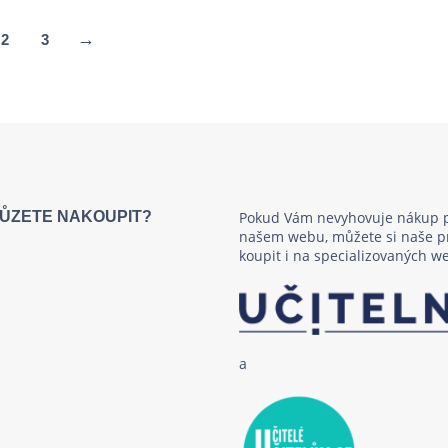
→
2
3
ŮZETE NAKOUPIT?
Pokud Vám nevyhovuje nákup 
našem webu, můžete si naše p
koupit i na specializovaných 
a