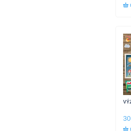
VÝZ
30