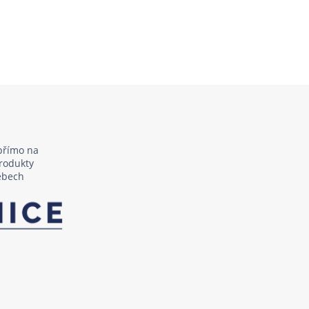
přímo na
rodukty
webech