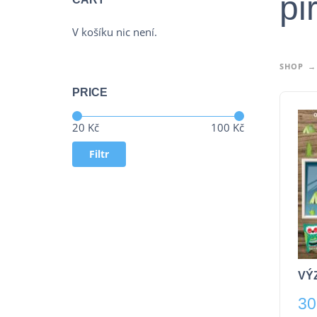
pir
V košíku nic není.
SHOP
PRICE
Cena:
—
20 Kč
100 Kč
Filtr
VÝ
30