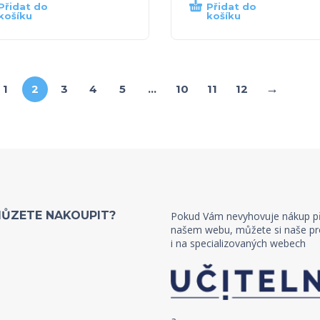
Přidat do
Přidat do
košíku
košíku
→
1
2
3
4
5
…
10
11
12
MŮZETE NAKOUPIT?
Pokud Vám nevyhovuje nákup p
našem webu, můžete si naše pr
i na specializovaných webech