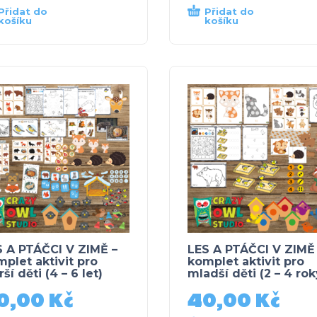
Přidat do
Přidat do
košíku
košíku
S A PTÁČCI V ZIMĚ –
LES A PTÁČCI V ZIMĚ
plet aktivit pro
komplet aktivit pro
rší děti (4 – 6 let)
mladší děti (2 – 4 rok
0,00
Kč
40,00
Kč