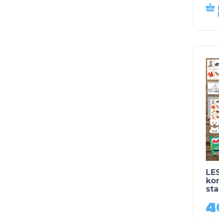
LE
kom
sta
4