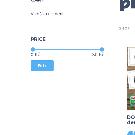
p
V košíku nic není.
SHOP
PRICE
Cena:
—
0 Kč
80 Kč
Filtr
DO
de
4