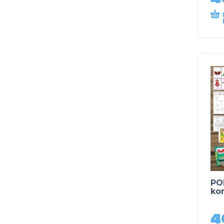
PO
kom
4