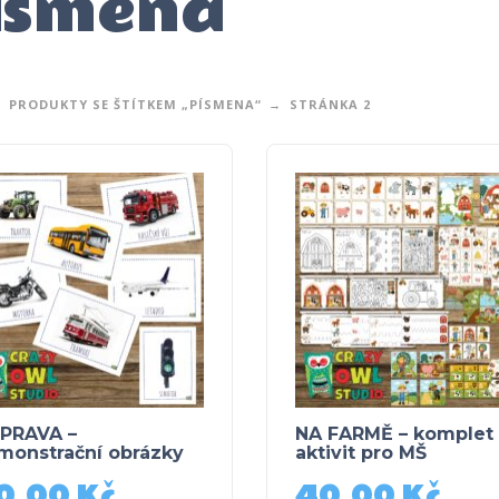
ísmena
PRODUKTY SE ŠTÍTKEM „PÍSMENA“
STRÁNKA 2
PRAVA –
NA FARMĚ – komplet
monstrační obrázky
aktivit pro MŠ
0,00
Kč
40,00
Kč