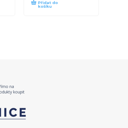
Přidat do
košíku
římo na
odukty koupit