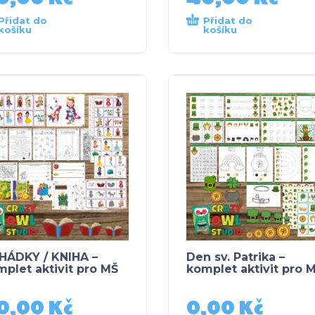
Přidat do
Přidat do
košíku
košíku
HÁDKY / KNIHA –
Den sv. Patrika –
plet aktivit pro MŠ
komplet aktivit pro 
0,00
Kč
0,00
Kč