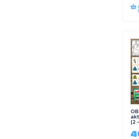
OB
akt
(2 
4