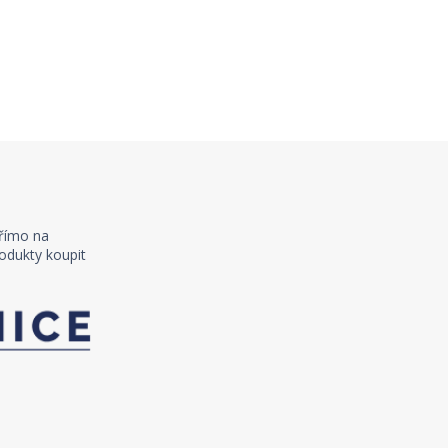
římo na
odukty koupit