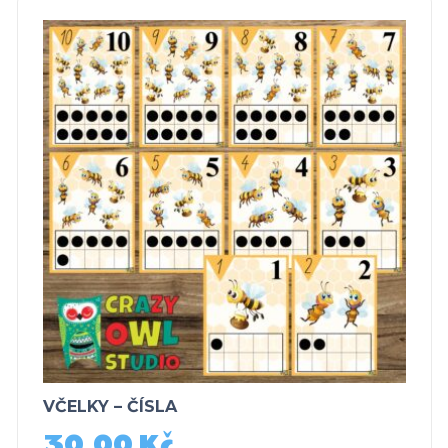
VČELKY – ČÍSLA
30,00
Kč