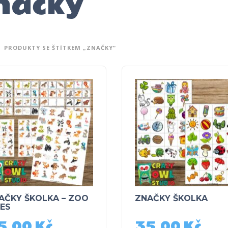
načky
PRODUKTY SE ŠTÍTKEM „ZNAČKY“
AČKY ŠKOLKA – ZOO
ZNAČKY ŠKOLKA
LES
5,00
Kč
35,00
Kč