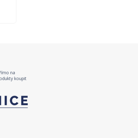
římo na
odukty koupit