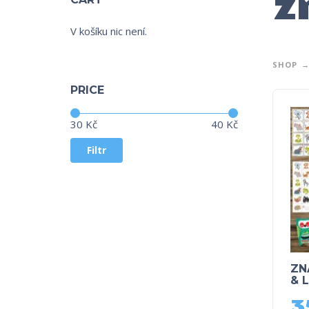
z
V košíku nic není.
SHOP
PRICE
Cena:
—
30 Kč
40 Kč
Filtr
ZN
& 
3