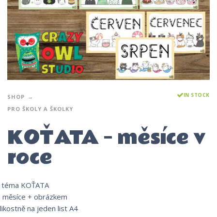
IN STOCK
SHOP
PRO ŠKOLY A ŠKOLKY
KOŤATA – měsíce v
roce
a téma KOŤATA
m měsíce + obrázkem
likostně na jeden list A4