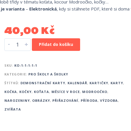
zdobě třídy v tématu koťata, kocour Modroočko, kočky…
je varianta
–
Elektronická
, kdy si stáhnete PDF, které si doma
40,00
Kč
-
+
Přidat do košíku
SKU:
KO-1-1-1-1-1
KATEGORIE:
PRO ŠKOLY A ŠKOLKY
ŠTÍTKŮ:
DEMONSTRAČNÍ KARTY
,
KALENDÁŘ
,
KARTIČKY
,
KARTY
,
KOČKA
,
KOČKY
,
KOŤATA
,
MĚSÍCE V ROCE
,
MODROOČKO
,
NAROZENINY
,
OBRÁZKY
,
PŘIŘAZOVÁNÍ
,
PŘÍRODA
,
VÝZDOBA
,
ZVÍŘATA