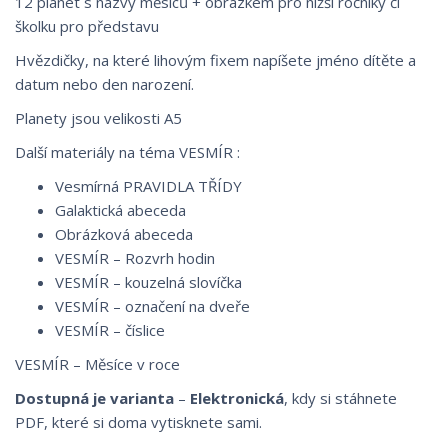
12 planet s názvy měsíců + obrázkem pro nižší ročníky či
školku pro představu
Hvězdičky, na které lihovým fixem napíšete jméno dítěte a
datum nebo den narození.
Planety jsou velikosti A5
Další materiály na téma VESMÍR :
Vesmírná PRAVIDLA TŘÍDY
Galaktická abeceda
Obrázková abeceda
VESMÍR – Rozvrh hodin
VESMÍR – kouzelná slovíčka
VESMÍR – označení na dveře
VESMÍR – číslice
VESMÍR – Měsíce v roce
Dostupná je varianta
–
Elektronická
, kdy si stáhnete
PDF, které si doma vytisknete sami.