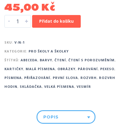
45,00
Kč
-
+
Přidat do košíku
SKU:
V-N-1
KATEGORIE:
PRO ŠKOLY A ŠKOLKY
ŠTÍTKŮ:
ABECEDA
,
BARVY
,
ČTENÍ
,
ČTENÍ S POROZUMĚNÍM
,
KARTIČKY
,
MALÁ PÍSMENA
,
OBRÁZKY
,
PÁROVÁNÍ
,
PEXESO
,
PÍSMENA
,
PŘIŘAZOVÁNÍ
,
PRVNÍ SLOVA
,
ROZVRH
,
ROZVRH
HODIN
,
SKLÁDAČKA
,
VELKÁ PÍSMENA
,
VESMÍR
POPIS