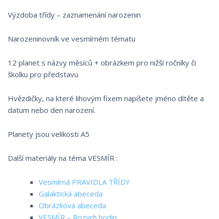
Výzdoba třídy – zaznamenání narozenin
Narozeninovník ve vesmírném tématu
12 planet s názvy měsíců + obrázkem pro nižší ročníky či
školku pro představu
Hvězdičky, na které lihovým fixem napíšete jméno dítěte a
datum nebo den narození.
Planety jsou velikosti A5
Další materiály na téma VESMÍR :
Vesmírná PRAVIDLA TŘÍDY
Galaktická abeceda
Obrázková abeceda
VESMÍR – Rozvrh hodin