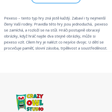
Pexeso – tento typ hry zná jistě každý. Zabaví i ty nejmenší
členy Vaší rodiny. Pravidla této hry jsou jednoduchá, pexeso
se zamíchá, a rozloží se na stůl. Hráči postupně obracejí
obrázky, když hráč najde dva stejné obrázky, může si
pexeso vzít. Cílem hry je nalézt co nejvíce dvojic. U dětí se
procvičuje paměť, slovní zásoba, trpělivost a soustředěnost.