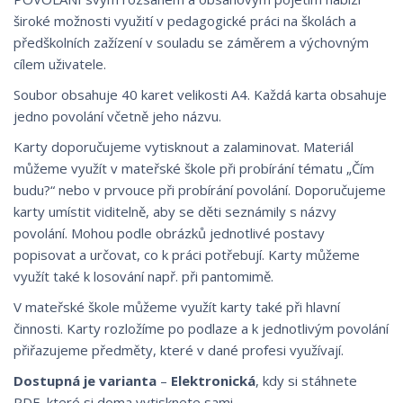
široké možnosti využití v pedagogické práci na školách a
předškolních zažízení v souladu se záměrem a výchovným
cílem uživatele.
Soubor obsahuje 40 karet velikosti A4. Každá karta obsahuje
jedno povolání včetně jeho názvu.
Karty doporučujeme vytisknout a zalaminovat. Materiál
můžeme využít v mateřské škole při probírání tématu „Čím
budu?“ nebo v prvouce při probírání povolání. Doporučujeme
karty umístit viditelně, aby se děti seznámily s názvy
povolání. Mohou podle obrázků jednotlivé postavy
popisovat a určovat, co k práci potřebují. Karty můžeme
využít také k losování např. při pantomimě.
V mateřské škole můžeme využít karty také při hlavní
činnosti. Karty rozložíme po podlaze a k jednotlivým povolání
přiřazujeme předměty, které v dané profesi využívají.
Dostupná je varianta
–
Elektronická
, kdy si stáhnete
PDF, které si doma vytisknete sami.