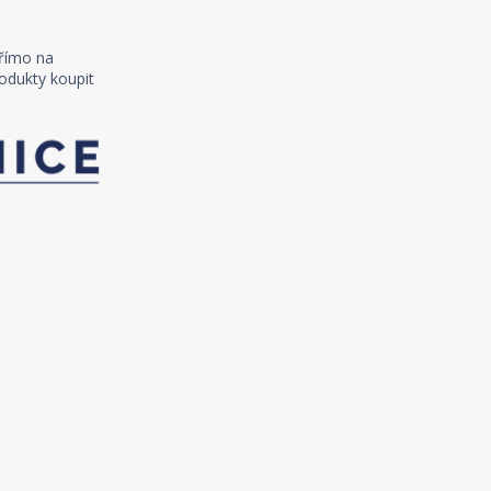
římo na
odukty koupit