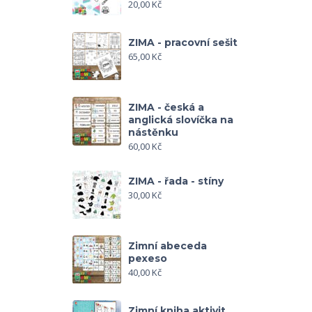
20,00
Kč
ZIMA - pracovní sešit
65,00
Kč
ZIMA - česká a
anglická slovíčka na
nástěnku
60,00
Kč
ZIMA - řada - stíny
30,00
Kč
Zimní abeceda
pexeso
40,00
Kč
Zimní kniha aktivit