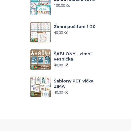
100,00
Kč
Zimní počítání 1-20
40,00
Kč
ŠABLONY - zimní
vesnička
40,00
Kč
Šablony PET víčka
ZIMA
40,00
Kč