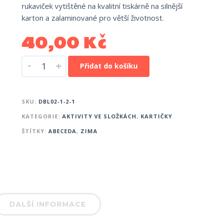
rukaviček vytištěné na kvalitní tiskárně na silnější
karton a zalaminované pro větší životnost.
40,00
Kč
-
+
Přidat do košíku
SKU:
DBL02-1-2-1
KATEGORIE:
AKTIVITY VE SLOŽKÁCH
,
KARTIČKY
ŠTÍTKY:
ABECEDA
,
ZIMA
DALŠÍ INFORMACE