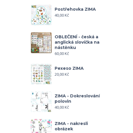
Postřehovka ZIMA
40,00
Kč
OBLEČENÍ - česká a
anglická slovíčka na
nástěnku
60,00
Kč
Pexeso ZIMA
20,00
Kč
ZIMA - Dokreslování
polovin
40,00
Kč
ZIMA - nakresli
obrázek