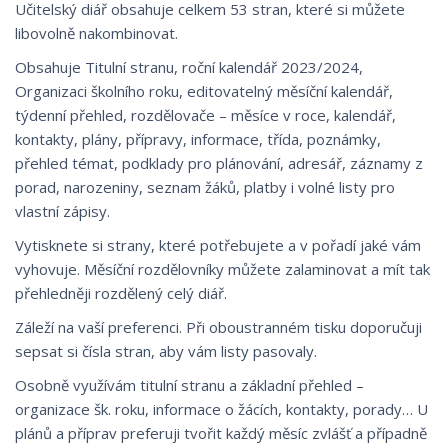
Učitelský diář obsahuje celkem 53 stran, které si můžete
libovolně nakombinovat.
Obsahuje Titulní stranu, roční kalendář 2023/2024,
Organizaci školního roku, editovatelný měsíční kalendář,
týdenní přehled, rozdělovače – měsíce v roce, kalendář,
kontakty, plány, přípravy, informace, třída, poznámky,
přehled témat, podklady pro plánování, adresář, záznamy z
porad, narozeniny, seznam žáků, platby i volné listy pro
vlastní zápisy.
Vytisknete si strany, které potřebujete a v pořadí jaké vám
vyhovuje. Měsíční rozdělovníky můžete zalaminovat a mít tak
přehledněji rozdělený celý diář.
Záleží na vaší preferenci. Při oboustranném tisku doporučuji
sepsat si čísla stran, aby vám listy pasovaly.
Osobně využívám titulní stranu a základní přehled –
organizace šk. roku, informace o žácích, kontakty, porady… U
plánů a příprav preferuji tvořit každý měsíc zvlášť a případně