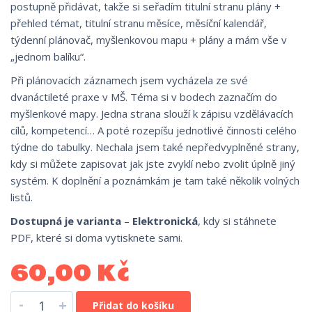
postupně přidávat, takže si seřadím titulní stranu plány +
přehled témat, titulní stranu měsíce, měsíční kalendář,
týdenní plánovač, myšlenkovou mapu + plány a mám vše v
„jednom balíku“.
Při plánovacích záznamech jsem vycházela ze své
dvanáctileté praxe v MŠ. Téma si v bodech zaznačím do
myšlenkové mapy. Jedna strana slouží k zápisu vzdělávacích
cílů, kompetencí… A poté rozepíšu jednotlivé činnosti celého
týdne do tabulky. Nechala jsem také nepředvyplněné strany,
kdy si můžete zapisovat jak jste zvyklí nebo zvolit úplně jiný
systém. K doplnění a poznámkám je tam také několik volných
listů.
Dostupná je varianta
–
Elektronická
, kdy si stáhnete
PDF, které si doma vytisknete sami.
60,00
Kč
-
+
Přidat do košíku