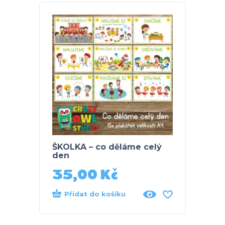
ŠKOLKA – co děláme celý
KALE
den
35,00
Kč
50
Přidat do košíku
Při