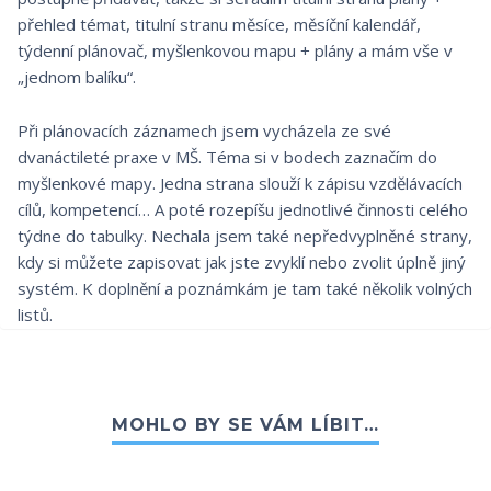
přehled témat, titulní stranu měsíce, měsíční kalendář,
týdenní plánovač, myšlenkovou mapu + plány a mám vše v
„jednom balíku“.
Při plánovacích záznamech jsem vycházela ze své
dvanáctileté praxe v MŠ. Téma si v bodech zaznačím do
myšlenkové mapy. Jedna strana slouží k zápisu vzdělávacích
cílů, kompetencí… A poté rozepíšu jednotlivé činnosti celého
týdne do tabulky. Nechala jsem také nepředvyplněné strany,
kdy si můžete zapisovat jak jste zvyklí nebo zvolit úplně jiný
systém. K doplnění a poznámkám je tam také několik volných
listů.
MOHLO BY SE VÁM LÍBIT…