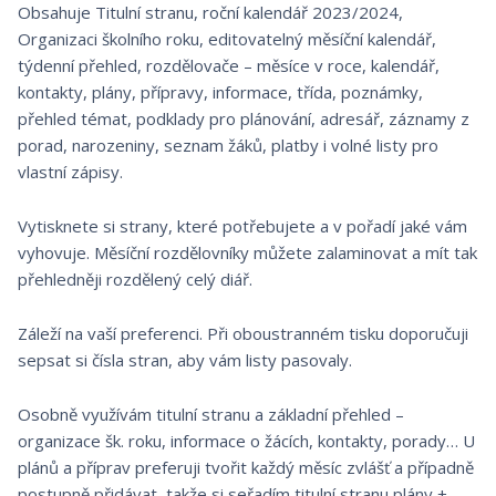
Obsahuje Titulní stranu, roční kalendář 2023/2024,
Organizaci školního roku, editovatelný měsíční kalendář,
týdenní přehled, rozdělovače – měsíce v roce, kalendář,
kontakty, plány, přípravy, informace, třída, poznámky,
přehled témat, podklady pro plánování, adresář, záznamy z
porad, narozeniny, seznam žáků, platby i volné listy pro
vlastní zápisy.
Vytisknete si strany, které potřebujete a v pořadí jaké vám
vyhovuje. Měsíční rozdělovníky můžete zalaminovat a mít tak
přehledněji rozdělený celý diář.
Záleží na vaší preferenci. Při oboustranném tisku doporučuji
sepsat si čísla stran, aby vám listy pasovaly.
Osobně využívám titulní stranu a základní přehled –
organizace šk. roku, informace o žácích, kontakty, porady… U
plánů a příprav preferuji tvořit každý měsíc zvlášť a případně
postupně přidávat, takže si seřadím titulní stranu plány +