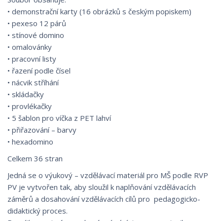
• demonstrační karty (16 obrázků s českým popiskem)
• pexeso 12 párů
• stínové domino
• omalovánky
• pracovní listy
• řazení podle čísel
• nácvik stříhání
• skládačky
• provlékačky
• 5 šablon pro víčka z PET lahví
• přiřazování – barvy
• hexadomino
Celkem 36 stran
Jedná se o výukový – vzdělávací materiál pro MŠ podle RVP
PV je vytvořen tak, aby sloužil k naplňování vzdělávacích
záměrů a dosahování vzdělávacích cílů pro pedagogicko-
didaktický proces.