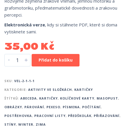
Rozvíjíme zejména zrakové vnímání, jemnou motoriku a
grafomotoriku, předmatematické dovednosti a zrakovou
percepci.
Elektronická verze
, kdy si stáhnete PDF, které si doma
vytisknete sami.
35,00
Kč
-
+
Přidat do košíku
SKU:
VEL-2-1-1-1
KATEGORIE:
AKTIVITY VE SLOŽKÁCH
,
KARTIČKY
ŠTÍTKŮ:
ABECEDA
,
KARTIČKY
,
KOLÍČKOVÉ KARTY
,
MASOPUST
,
OBRÁZKY
,
PÁROVÁNÍ
,
PEXESO
,
PÍSMENA
,
POČÍTÁNÍ
,
POSTŘEHOVKA
,
PRACOVNÍ LISTY
,
PŘEDŠKOLÁK
,
PŘIŘAZOVÁNÍ
,
STÍNY
,
WINTER
,
ZIMA