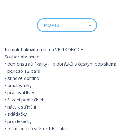
POPIS
Komplet aktivit na téma VELIKONOCE
Soubor obsahuje:
• demonstrační karty (16 obrázků s českým popiskem)
• pexeso 12 párů
• stínové domino
• omalovánky
• pracovní listy
• řazení podle čísel
• nácvik stříhání
• skládačky
• provlékačky
• 5 šablon pro víčka z PET lahví