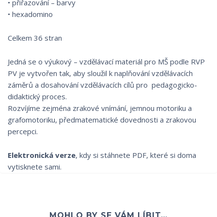
• přiřazování – barvy
• hexadomino
Celkem 36 stran
Jedná se o výukový – vzdělávací materiál pro MŠ podle RVP
PV je vytvořen tak, aby sloužil k naplňování vzdělávacích
záměrů a dosahování vzdělávacích cílů pro pedagogicko-
didaktický proces.
Rozvíjíme zejména zrakové vnímání, jemnou motoriku a
grafomotoriku, předmatematické dovednosti a zrakovou
percepci.
Elektronická verze
, kdy si stáhnete PDF, které si doma
vytisknete sami.
MOHLO BY SE VÁM LÍBIT…