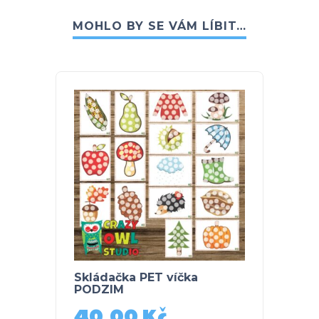
MOHLO BY SE VÁM LÍBIT…
Skládačka PET víčka
VÝZDO
PODZIM
podz
40,00
Kč
30