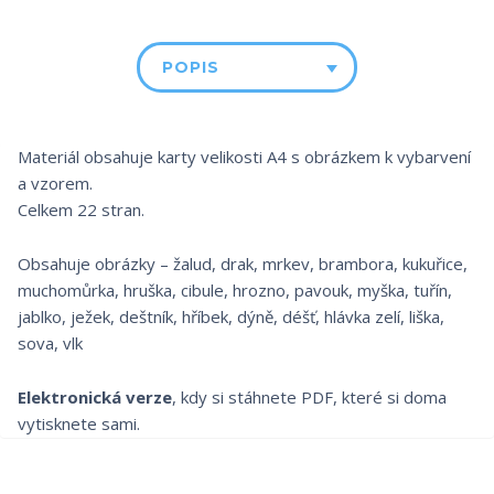
POPIS
Materiál obsahuje karty velikosti A4 s obrázkem k vybarvení
a vzorem.
Celkem 22 stran.
Obsahuje obrázky – žalud, drak, mrkev, brambora, kukuřice,
muchomůrka, hruška, cibule, hrozno, pavouk, myška, tuřín,
jablko, ježek, deštník, hříbek, dýně, déšť, hlávka zelí, liška,
sova, vlk
Elektronická verze
, kdy si stáhnete PDF, které si doma
vytisknete sami.