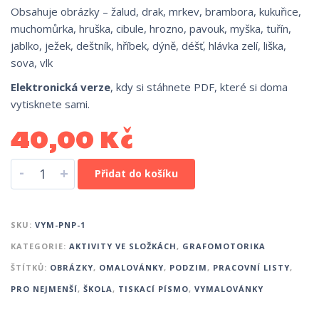
Obsahuje obrázky – žalud, drak, mrkev, brambora, kukuřice,
muchomůrka, hruška, cibule, hrozno, pavouk, myška, tuřín,
jablko, ježek, deštník, hříbek, dýně, déšť, hlávka zelí, liška,
sova, vlk
Elektronická verze
, kdy si stáhnete PDF, které si doma
vytisknete sami.
40,00
Kč
-
+
Přidat do košíku
SKU:
VYM-PNP-1
KATEGORIE:
AKTIVITY VE SLOŽKÁCH
,
GRAFOMOTORIKA
ŠTÍTKŮ:
OBRÁZKY
,
OMALOVÁNKY
,
PODZIM
,
PRACOVNÍ LISTY
,
PRO NEJMENŠÍ
,
ŠKOLA
,
TISKACÍ PÍSMO
,
VYMALOVÁNKY