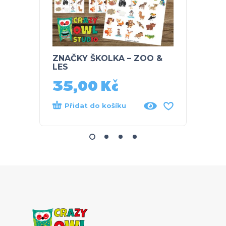
ZNAČKY ŠKOLKA – ZOO &
ŠKOLK
LES
den
35,00
Kč
35
Přidat do košíku
Při