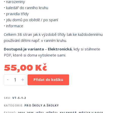
• narozeniny
• kaledář do ranního kruhu
• pravidla třídy
• jdu domů po obědě / po spaní
• informace
Celkem 38 stran jak k výzdobě třídy tak ke každodennímu
používání dětmi např. v ranním kruhu.
Dostupná je varianta
–
Elektronická
, kdy si stáhnete
PDF, které si doma vytisknete sami.
55,00
Kč
-
+
Přidat do košíku
SKU:
VT-S-1-2
KATEGORIE:
PRO ŠKOLY A ŠKOLKY
ŠTÍTKŮ:
2024
,
2025
,
JEŽCI
,
JEŽEČCI
,
KALENDÁŘ
,
MĚSÍCE V ROCE
,