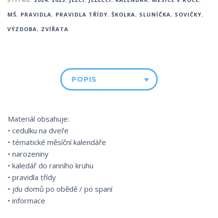
MŠ
,
PRAVIDLA
,
PRAVIDLA TŘÍDY
,
ŠKOLKA
,
SLUNÍČKA
,
SOVIČKY
,
VÝZDOBA
,
ZVÍŘATA
POPIS
Materiál obsahuje:
• cedulku na dveře
• tématické měsíční kalendáře
• narozeniny
• kaledář do ranního kruhu
• pravidla třídy
• jdu domů po obědě / po spaní
• informace