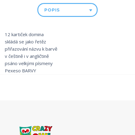
POPIS
12 kartiček domina
skládá se jako řetěz
přiřazování názvu k barvě
v češtině i v angličtině
psáno velkými písmeny
Pexeso BARVY