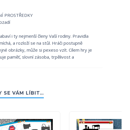
VNÍ PROSTŘEDKY
ozadí
baví i ty nejmenší členy Vaší rodiny. Pravidla
chá, a rozloží se na stůl. Hráči postupně
ejné obrázky, může si pexeso vzít. Cílem hry je
čuje paměť, slovní zásoba, trpělivost a
 SE VÁM LÍBIT…