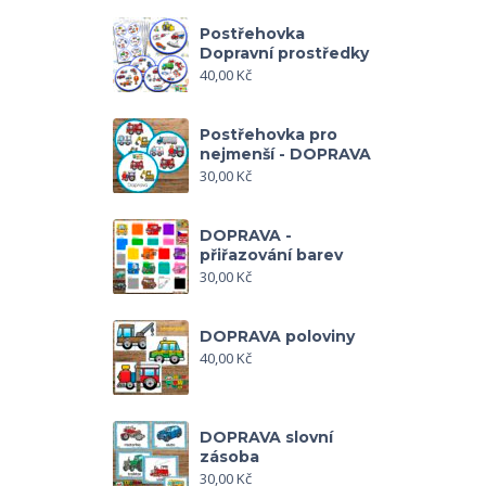
Postřehovka
Dopravní prostředky
40,00
Kč
Postřehovka pro
nejmenší - DOPRAVA
30,00
Kč
DOPRAVA -
přiřazování barev
30,00
Kč
DOPRAVA poloviny
40,00
Kč
DOPRAVA slovní
zásoba
30,00
Kč