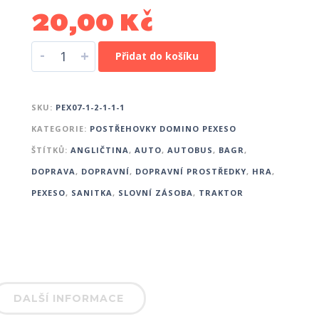
20,00
Kč
-
+
Přidat do košíku
SKU:
PEX07-1-2-1-1-1
KATEGORIE:
POSTŘEHOVKY DOMINO PEXESO
ŠTÍTKŮ:
ANGLIČTINA
,
AUTO
,
AUTOBUS
,
BAGR
,
DOPRAVA
,
DOPRAVNÍ
,
DOPRAVNÍ PROSTŘEDKY
,
HRA
,
PEXESO
,
SANITKA
,
SLOVNÍ ZÁSOBA
,
TRAKTOR
DALŠÍ INFORMACE