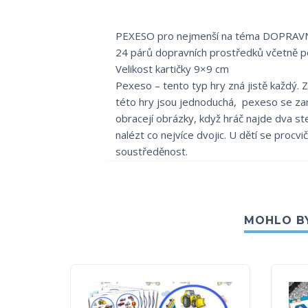
PEXESO pro nejmenší na téma DOPRA
24 párů dopravních prostředků včetně p
Velikost kartičky 9×9 cm
Pexeso – tento typ hry zná jistě každý. Za
této hry jsou jednoduchá, pexeso se zamí
obracejí obrázky, když hráč najde dva st
nalézt co nejvíce dvojic. U dětí se procvi
soustředěnost.
MOHLO BY