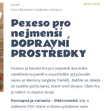
IN STOCK
SHOP
POSTŘEHOVKY DOMINO PEXESO
Pexeso pro
nejmenší
DOPRAVNÍ
PROSTŘEDKY
Pexeso je karetní hra pro nejméně dva hráče
zaměřená na paměť a soustředění. Její původní
název je Memory (anglicky Paměť).. Balíček se skládá
ze sudého počtu karet, které tvoří dvojice. Cílem hry
je nalézt co nejvíce dvojic.
Dostupná je varianta
–
Elektronická
, kdy si
stáhnete PDF, které si doma vytisknete sami.