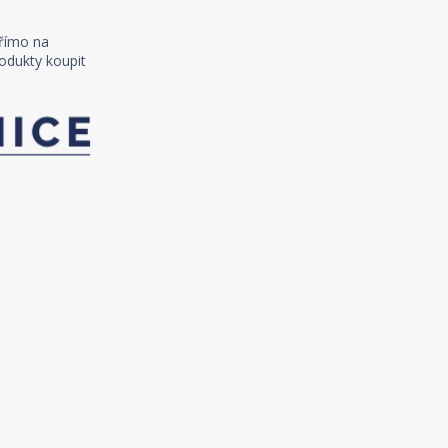
římo na
odukty koupit