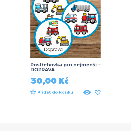
Postřehovka pro nejmenší –
DOPRA
DOPRAVA
obráz
30,00
Kč
40
Přidat do košíku
Při