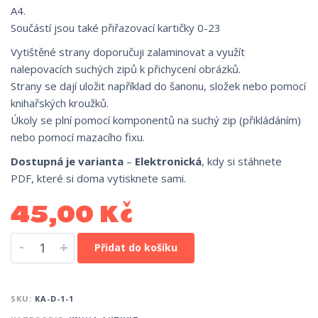
A4.
Součástí jsou také přiřazovací kartičky 0-23
Vytištěné strany doporučuji zalaminovat a využít
nalepovacích suchých zipů k přichycení obrázků.
Strany se dají uložit například do šanonu, složek nebo pomocí
knihařských kroužků.
Úkoly se plní pomocí komponentů na suchý zip (přikládáním)
nebo pomocí mazacího fixu.
Dostupná je varianta
–
Elektronická
, kdy si stáhnete
PDF, které si doma vytisknete sami.
45,00
Kč
-
+
Přidat do košíku
SKU:
KA-D-1-1