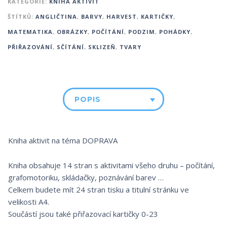
KATEGORIE:
KNIHA AKTIVIT
ŠTÍTKŮ:
ANGLIČTINA
,
BARVY
,
HARVEST
,
KARTIČKY
,
MATEMATIKA
,
OBRÁZKY
,
POČÍTÁNÍ
,
PODZIM
,
POHÁDKY
,
PŘIŘAZOVÁNÍ
,
SČÍTÁNÍ
,
SKLIZEŇ
,
TVARY
POPIS
Kniha aktivit na téma DOPRAVA
Kniha obsahuje 14 stran s aktivitami všeho druhu – počítání,
grafomotoriku, skládačky, poznávání barev …
Celkem budete mít 24 stran tisku a titulní stránku ve
velikosti A4.
Součástí jsou také přiřazovací kartičky 0-23