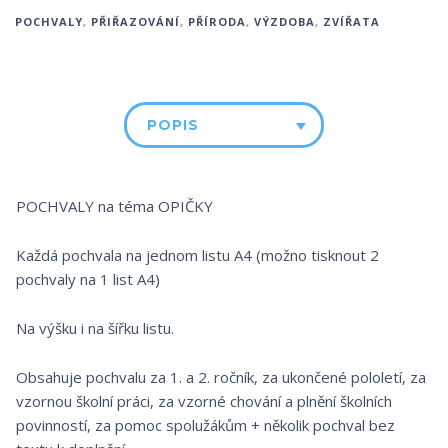
POCHVALY
,
PŘIŘAZOVÁNÍ
,
PŘÍRODA
,
VÝZDOBA
,
ZVÍŘATA
POPIS
POCHVALY na téma OPIČKY
Každá pochvala na jednom listu A4 (možno tisknout 2
pochvaly na 1 list A4)
Na výšku i na šířku listu.
Obsahuje pochvalu za 1. a 2. ročník, za ukončené pololetí, za
vzornou školní práci, za vzorné chování a plnění školních
povinností, za pomoc spolužákům + několik pochval bez