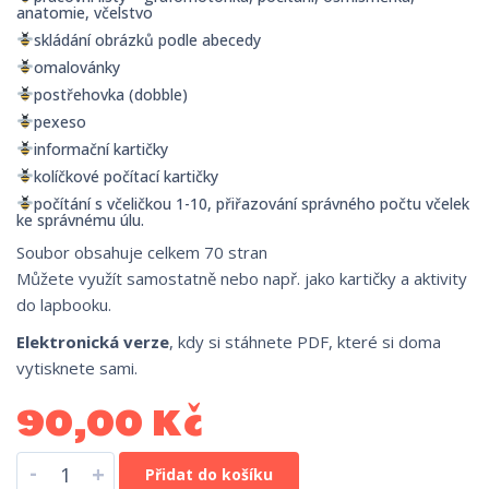
anatomie, včelstvo
skládání obrázků podle abecedy
omalovánky
postřehovka (dobble)
pexeso
informační kartičky
kolíčkové počítací kartičky
počítání s včeličkou 1-10, přiřazování správného počtu včelek
ke správnému úlu.
Soubor obsahuje celkem 70 stran
Můžete využít samostatně nebo např. jako kartičky a aktivity
do lapbooku.
Elektronická verze
, kdy si stáhnete PDF, které si doma
vytisknete sami.
90,00
Kč
-
+
Přidat do košíku