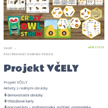
IN STOCK
SHOP
POSTŘEHOVKY DOMINO PEXESO
Projekt VČELY
Projekt VČELY
Aktivity s reálnými obrázky
demonstrační obrázky
třísložkové karty
pracovní listy – grafomotorika, počítání, osmisměrka,