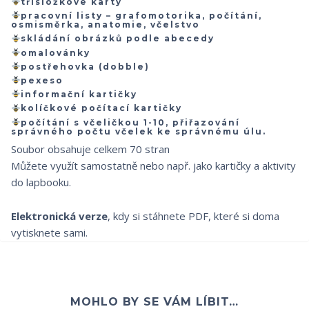
třísložkové karty
pracovní listy – grafomotorika, počítání,
osmisměrka, anatomie, včelstvo
skládání obrázků podle abecedy
omalovánky
postřehovka (dobble)
pexeso
informační kartičky
kolíčkové počítací kartičky
počítání s včeličkou 1-10, přiřazování
správného počtu včelek ke správnému úlu.
Soubor obsahuje celkem 70 stran
Můžete využít samostatně nebo např. jako kartičky a aktivity
do lapbooku.
Elektronická verze
, kdy si stáhnete PDF, které si doma
vytisknete sami.
MOHLO BY SE VÁM LÍBIT…