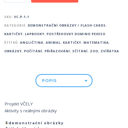
SKU:
VC-P-1-1
KATEGORIE:
DEMONSTRAČNÍ OBRÁZKY / FLASH CARDS
,
KARTIČKY
,
LAPBOOKY
,
POSTŘEHOVKY DOMINO PEXESO
ŠTÍTKŮ:
ANGLIČTINA
,
ANIMAL
,
KARTIČKY
,
MATEMATIKA
,
OBRÁZKY
,
POČÍTÁNÍ
,
PŘIŘAZOVÁNÍ
,
SČÍTÁNÍ
,
ZOO
,
ZVÍŘÁTKA
POPIS
Projekt VČELY
Aktivity s reálnými obrázky
demonstrační obrázky