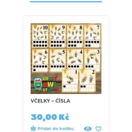
VČELKY – ČÍSLA
HMYZ 
obráz
30,00
Kč
40
Přidat do košíku
Při