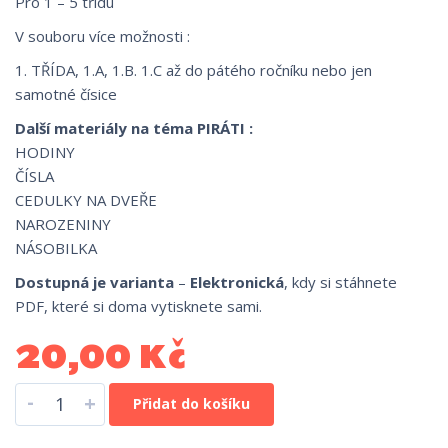
Pro 1 – 5 třídu
V souboru více možnosti :
1. TŘÍDA, 1.A, 1.B. 1.C až do pátého ročníku nebo jen
samotné čísice
Další materiály na téma PIRÁTI :
HODINY
ČÍSLA
CEDULKY NA DVEŘE
NAROZENINY
NÁSOBILKA
Dostupná je varianta
–
Elektronická
, kdy si stáhnete
PDF, které si doma vytisknete sami.
20,00
Kč
-
+
Přidat do košíku