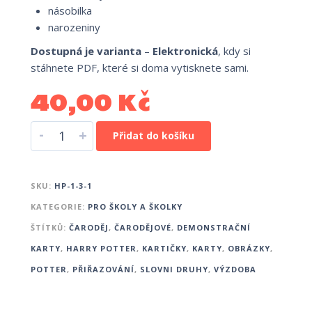
násobilka
narozeniny
Dostupná je varianta
–
Elektronická
, kdy si
stáhnete PDF, které si doma vytisknete sami.
40,00
Kč
-
+
Přidat do košíku
SKU:
HP-1-3-1
KATEGORIE:
PRO ŠKOLY A ŠKOLKY
ŠTÍTKŮ:
ČARODĚJ
,
ČARODĚJOVÉ
,
DEMONSTRAČNÍ
KARTY
,
HARRY POTTER
,
KARTIČKY
,
KARTY
,
OBRÁZKY
,
POTTER
,
PŘIŘAZOVÁNÍ
,
SLOVNI DRUHY
,
VÝZDOBA