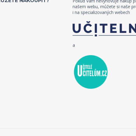
MŮZETE NAKOUPIT?
Pokud Vám nevyhovuje nákup p
našem webu, můžete si naše pr
i na specializovaných webech
a