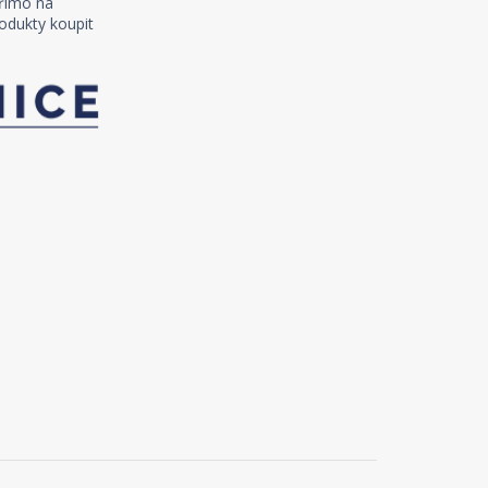
římo na
odukty koupit