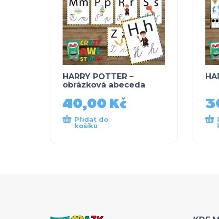
HARRY POTTER –
HA
obrázková abeceda
40,00
Kč
3
Přidat do
košíku