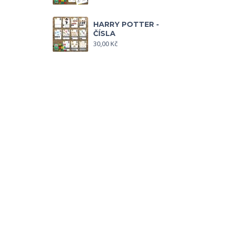
HARRY POTTER -
ČÍSLA
30,00
Kč