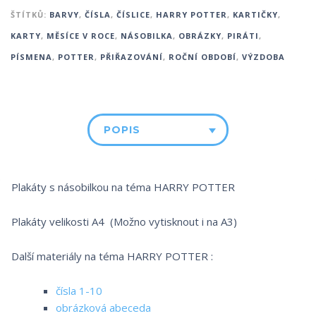
ŠTÍTKŮ:
BARVY
,
ČÍSLA
,
ČÍSLICE
,
HARRY POTTER
,
KARTIČKY
,
KARTY
,
MĚSÍCE V ROCE
,
NÁSOBILKA
,
OBRÁZKY
,
PIRÁTI
,
PÍSMENA
,
POTTER
,
PŘIŘAZOVÁNÍ
,
ROČNÍ OBDOBÍ
,
VÝZDOBA
POPIS
Plakáty s násobilkou na téma HARRY POTTER
Plakáty velikosti A4 (Možno vytisknout i na A3)
Další materiály na téma HARRY POTTER :
čísla 1-10
obrázková abeceda