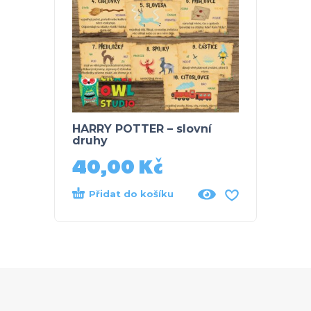
HARRY POTTER – slovní
HARRY
druhy
40,00
Kč
40
Přidat do košíku
Při