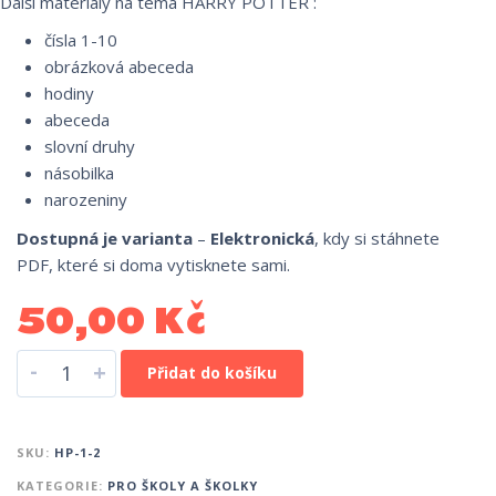
Další materiály na téma HARRY POTTER :
čísla 1-10
obrázková abeceda
hodiny
abeceda
slovní druhy
násobilka
narozeniny
Dostupná je varianta
–
Elektronická
, kdy si stáhnete
PDF, které si doma vytisknete sami.
50,00
Kč
-
+
Přidat do košíku
SKU:
HP-1-2
KATEGORIE:
PRO ŠKOLY A ŠKOLKY