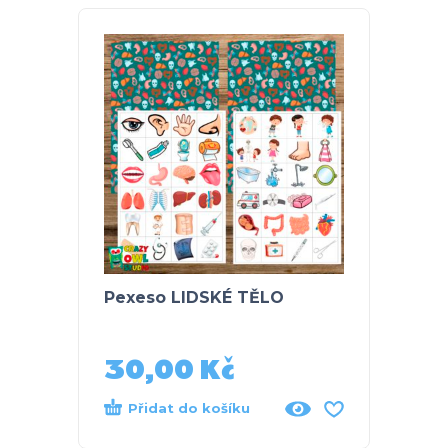
Pexeso LIDSKÉ TĚLO
MOJE 
| akti
pracov
30,00
Kč
40
Přidat do košíku
Při