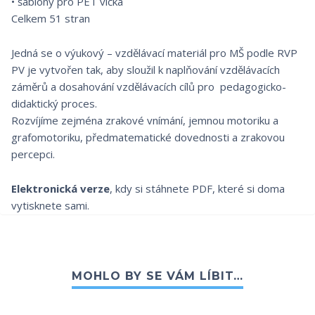
• šablony pro PET víčka
Celkem 51 stran
Jedná se o výukový – vzdělávací materiál pro MŠ podle RVP
PV je vytvořen tak, aby sloužil k naplňování vzdělávacích
záměrů a dosahování vzdělávacích cílů pro pedagogicko-
didaktický proces.
Rozvíjíme zejména zrakové vnímání, jemnou motoriku a
grafomotoriku, předmatematické dovednosti a zrakovou
percepci.
Elektronická verze
, kdy si stáhnete PDF, které si doma
vytisknete sami.
MOHLO BY SE VÁM LÍBIT…