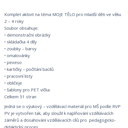
Komplet aktivit na téma MOJE TĚLO pro mladší děti ve věku
2 – 4 roky
Soubor obsahuje:
• demonstrační obrázky
• skládačka 4 díly
• zoubky – barvy
• omalovánky
• pexeso
• kartičky – počítání bacilů
• pracovní listy
• obličeje
• šablony pro PET víčka
Celkem 51 stran
Jedná se o výukový – vzdělávací materiál pro MŠ podle RVP
PV je vytvořen tak, aby sloužil k naplňování vzdělávacích
záměrů a dosahování vzdělávacích cílů pro pedagogicko-
didaktický proces.