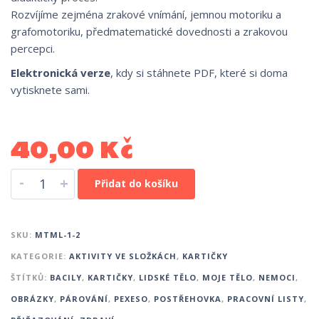
Rozvíjíme zejména zrakové vnímání, jemnou motoriku a
grafomotoriku, předmatematické dovednosti a zrakovou
percepci.
Elektronická verze
, kdy si stáhnete PDF, které si doma
vytisknete sami.
40,00
Kč
-
+
Přidat do košíku
SKU:
MTML-1-2
KATEGORIE:
AKTIVITY VE SLOŽKÁCH
,
KARTIČKY
ŠTÍTKŮ:
BACILY
,
KARTIČKY
,
LIDSKÉ TĚLO
,
MOJE TĚLO
,
NEMOCI
,
OBRÁZKY
,
PÁROVÁNÍ
,
PEXESO
,
POSTŘEHOVKA
,
PRACOVNÍ LISTY
,