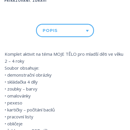
PŘIŘAZOVÁNÍ
,
ZDRAVÍ
POPIS
Komplet aktivit na téma MOJE TĚLO pro mladší děti ve věku
2 – 4 roky
Soubor obsahuje:
• demonstrační obrázky
• skládačka 4 díly
• zoubky – barvy
• omalovánky
• pexeso
• kartičky – počítání bacilů
• pracovní listy
• obličeje