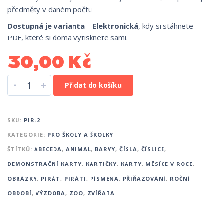
předměty v daném počtu
Dostupná je varianta
–
Elektronická
, kdy si stáhnete
PDF, které si doma vytisknete sami.
30,00
Kč
-
+
Přidat do košíku
SKU:
PIR-2
KATEGORIE:
PRO ŠKOLY A ŠKOLKY
ŠTÍTKŮ:
ABECEDA
,
ANIMAL
,
BARVY
,
ČÍSLA
,
ČÍSLICE
,
DEMONSTRAČNÍ KARTY
,
KARTIČKY
,
KARTY
,
MĚSÍCE V ROCE
,
OBRÁZKY
,
PIRÁT
,
PIRÁTI
,
PÍSMENA
,
PŘIŘAZOVÁNÍ
,
ROČNÍ
OBDOBÍ
,
VÝZDOBA
,
ZOO
,
ZVÍŘATA