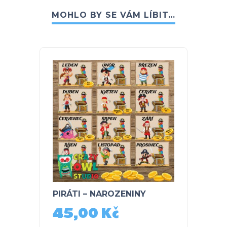
MOHLO BY SE VÁM LÍBIT…
PIRÁTI – NAROZENINY
VÝZDO
45,00
Kč
30